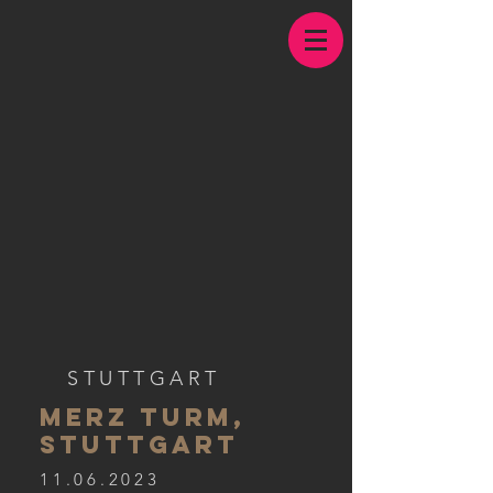
STUTTGART
MERZ TURM,
STUTTGART
11.06.2023