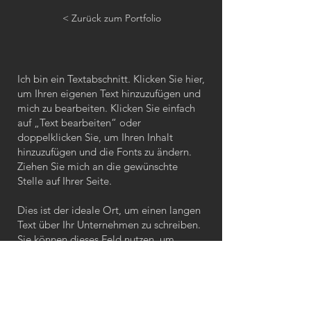
< Zurück zum Portfolio
Ich bin ein Textabschnitt. Klicken Sie hier,
um Ihren eigenen Text hinzuzufügen und
mich zu bearbeiten. Klicken Sie einfach
auf „Text bearbeiten“ oder
doppelklicken Sie, um Ihren Inhalt
hinzuzufügen und die Fonts zu ändern.
Ziehen Sie mich an die gewünschte
Stelle auf Ihrer Seite.
Dies ist der ideale Ort, um einen langen
Text über Ihr Unternehmen zu schreiben.
Sie können dieses Feld nutzen, um
detaillierter über Ihre Angebote zu
informieren. Stellen Sie Ihre Mitarbeiter
vor und schreiben Sie, welche
Dienstleistungen Sie anbieten. Erzählen