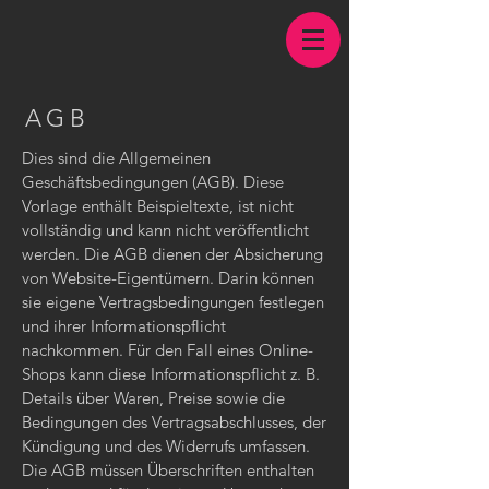
AGB
Dies sind die Allgemeinen
Geschäftsbedingungen (AGB). Diese
Vorlage enthält Beispieltexte, ist nicht
vollständig und kann nicht veröffentlicht
werden. Die AGB dienen der Absicherung
von Website-Eigentümern. Darin können
sie eigene Vertragsbedingungen festlegen
und ihrer Informationspflicht
nachkommen. Für den Fall eines Online-
Shops kann diese Informationspflicht z. B.
Details über Waren, Preise sowie die
Bedingungen des Vertragsabschlusses, der
Kündigung und des Widerrufs umfassen.
Die AGB müssen Überschriften enthalten